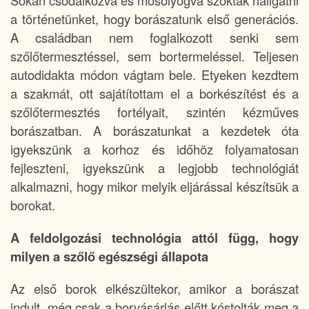
Sokan csodálkozva és mosolyogva szokták hallgatni
a történetünket, hogy borászatunk első generációs.
A családban nem foglalkozott senki sem
szőlőtermesztéssel, sem bortermeléssel. Teljesen
autodidakta módon vágtam bele. Etyeken kezdtem
a szakmát, ott sajátítottam el a borkészítést és a
szőlőtermesztés fortélyait, szintén kézműves
borászatban. A borászatunkat a kezdetek óta
igyekszünk a korhoz és időhöz folyamatosan
fejleszteni, igyekszünk a legjobb technológiát
alkalmazni, hogy mikor melyik eljárással készítsük a
borokat.
A feldolgozási technológia attól függ, hogy
milyen a szőlő egészségi állapota
Az első borok elkészültekor, amikor a borászat
indult, még csak a borvásárlás előtt kóstolták meg a