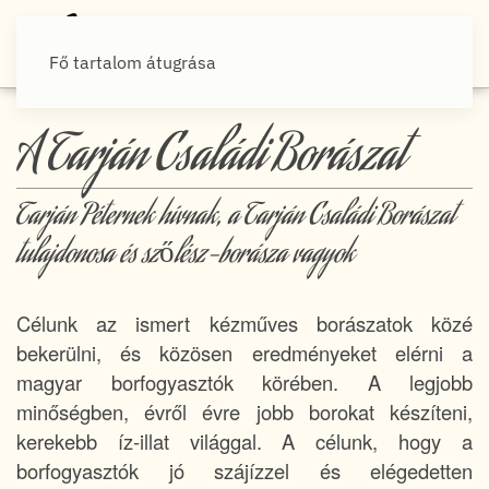
Fő tartalom átugrása
A Tarján Családi Borászat
Tarján Péternek hívnak, a Tarján Családi Borászat
tulajdonosa és szőlész-borásza vagyok
Célunk az ismert kézműves borászatok közé
bekerülni, és közösen eredményeket elérni a
magyar borfogyasztók körében. A legjobb
minőségben, évről évre jobb borokat készíteni,
kerekebb íz-illat világgal. A célunk, hogy a
borfogyasztók jó szájízzel és elégedetten